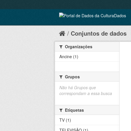
Conjuntos de dados
Organizações
Ancine (1)
Grupos
Não há Grupos que
correspondam a essa busca
Etiquetas
TV (1)
TELEVISÃO (1)