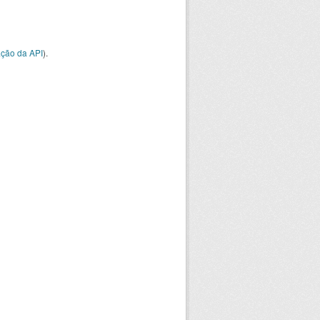
ção da API
).