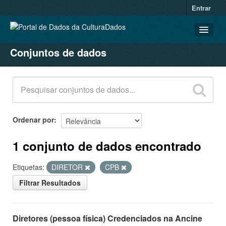
Entrar
Conjuntos de dados
CONJUNTOS DE DADOS
ORGANIZAÇÕES
GRUPOS
SOBRE
Ordenar por
1 conjunto de dados encontrado
Etiquetas:
DIRETOR
CPB
Filtrar Resultados
Diretores (pessoa física) Credenciados na Ancine