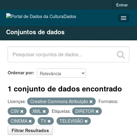
Entrar
Conjuntos de dados
CONJUNTOS DE DADOS
ORGANIZAÇÕES
GRUPOS
SOBRE
Ordenar por
1 conjunto de dados encontrado
Licenças:
Creative Commons Atribuição
Formatos:
CSV
XML
Etiquetas:
DIRETOR
CINEMA
TV
TELEVISÃO
Filtrar Resultados