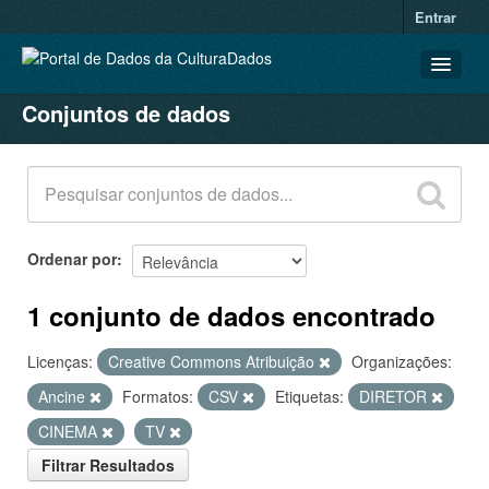
Entrar
Conjuntos de dados
CONJUNTOS DE DADOS
ORGANIZAÇÕES
GRUPOS
SOBRE
Ordenar por
1 conjunto de dados encontrado
Licenças:
Creative Commons Atribuição
Organizações:
Ancine
Formatos:
CSV
Etiquetas:
DIRETOR
CINEMA
TV
Filtrar Resultados