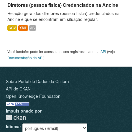
Diretores (pessoa física) Credenciados na Ancine
Relação geral dos diretores (pessoa física) credenciados na
Ancine e que se encontram em situação regular.
CSV
XML
JS
Você também pode ter acesso a esses registros usando a
API
(veja
Documentação da API
).
Sobre Portal de Dados da Cultura
API do CKAN
Open Knowledge Foundation
Impulsionado por
Idioma