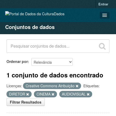
Entrar
Conjuntos de dados
CONJUNTOS DE DADOS
ORGANIZAÇÕES
GRUPOS
SOBRE
Ordenar por
1 conjunto de dados encontrado
Licenças:
Creative Commons Atribuição
Etiquetas:
DIRETOR
CINEMA
AUDIOVISUAL
Filtrar Resultados