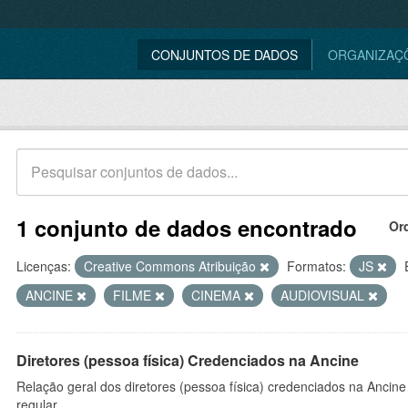
CONJUNTOS DE DADOS
ORGANIZAÇ
1 conjunto de dados encontrado
Or
Licenças:
Creative Commons Atribuição
Formatos:
JS
ANCINE
FILME
CINEMA
AUDIOVISUAL
Diretores (pessoa física) Credenciados na Ancine
Relação geral dos diretores (pessoa física) credenciados na Ancin
regular.