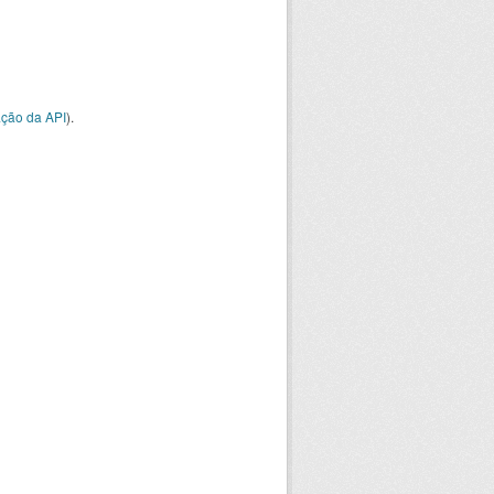
ção da API
).