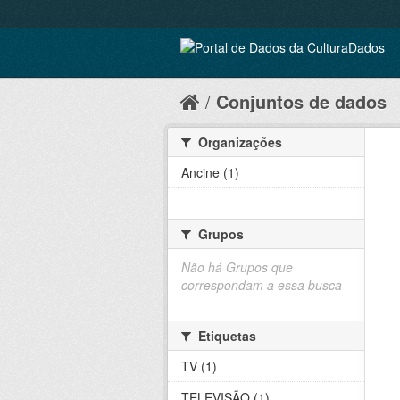
Conjuntos de dados
Organizações
Ancine (1)
Grupos
Não há Grupos que
correspondam a essa busca
Etiquetas
TV (1)
TELEVISÃO (1)