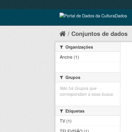
Conjuntos de dados
Organizações
Ancine (1)
Grupos
Não há Grupos que
correspondam a essa busca
Etiquetas
TV (1)
TELEVISÃO (1)