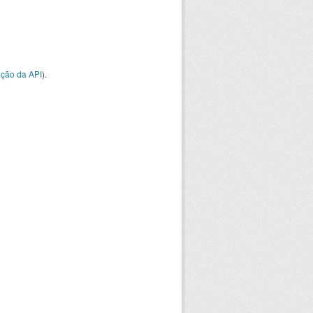
ção da API
).