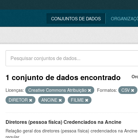
CONJUNTOS DE DADOS
ORGANIZAÇ
1 conjunto de dados encontrado
Or
Licenças:
Creative Commons Atribuição
Formatos:
CSV
DIRETOR
ANCINE
FILME
Diretores (pessoa física) Credenciados na Ancine
Relação geral dos diretores (pessoa física) credenciados na Ancin
regular.