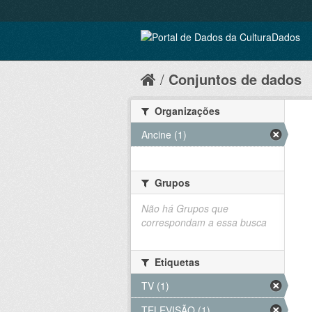
Conjuntos de dados
Organizações
Ancine (1)
Grupos
Não há Grupos que
correspondam a essa busca
Etiquetas
TV (1)
TELEVISÃO (1)