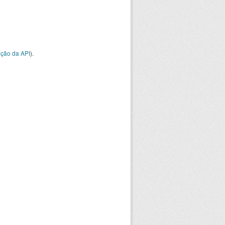
ção da API
).