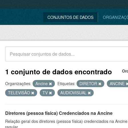
CONJUNTOS DE DADOS
ORGANIZAÇ
1 conjunto de dados encontrado
Or
Organizações:
Ancine
Etiquetas:
DIRETOR
ANCINE
TELEVISÃO
TV
AUDIOVISUAL
Diretores (pessoa física) Credenciados na Ancine
Relação geral dos diretores (pessoa física) credenciados na Ancin
regular.