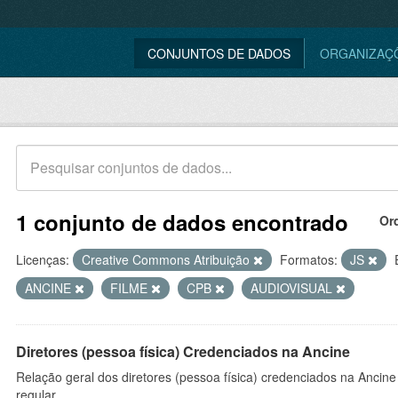
CONJUNTOS DE DADOS
ORGANIZAÇ
1 conjunto de dados encontrado
Or
Licenças:
Creative Commons Atribuição
Formatos:
JS
ANCINE
FILME
CPB
AUDIOVISUAL
Diretores (pessoa física) Credenciados na Ancine
Relação geral dos diretores (pessoa física) credenciados na Ancin
regular.