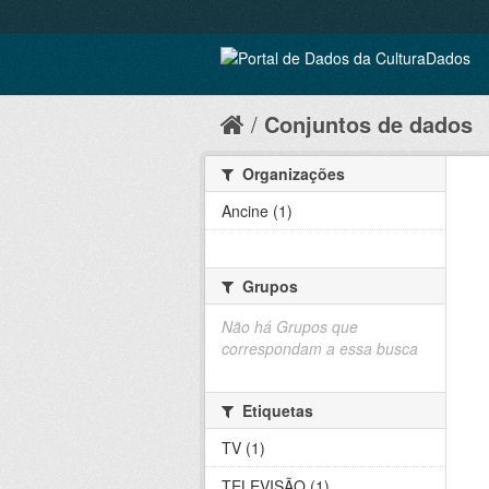
Conjuntos de dados
Organizações
Ancine (1)
Grupos
Não há Grupos que
correspondam a essa busca
Etiquetas
TV (1)
TELEVISÃO (1)