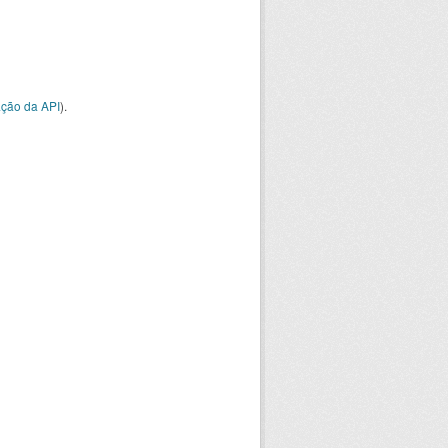
ção da API
).