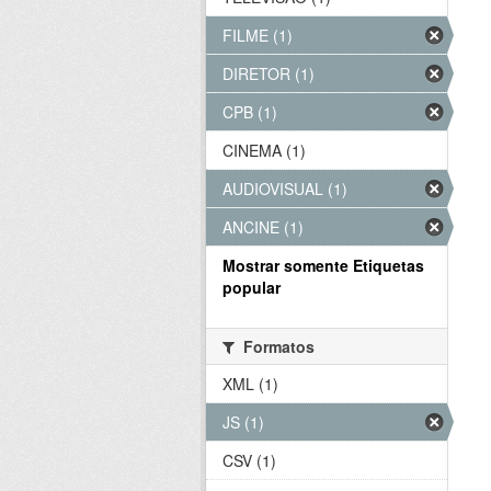
FILME (1)
DIRETOR (1)
CPB (1)
CINEMA (1)
AUDIOVISUAL (1)
ANCINE (1)
Mostrar somente Etiquetas
popular
Formatos
XML (1)
JS (1)
CSV (1)