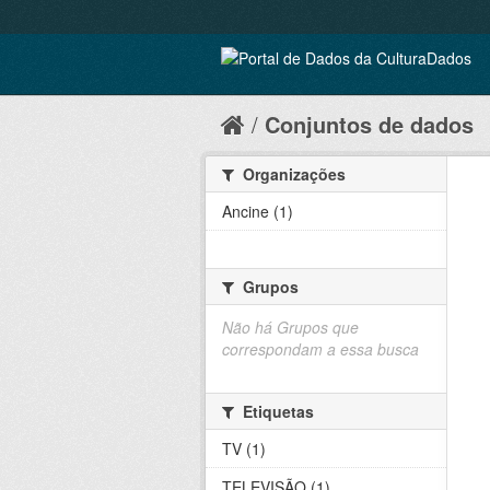
Conjuntos de dados
Organizações
Ancine (1)
Grupos
Não há Grupos que
correspondam a essa busca
Etiquetas
TV (1)
TELEVISÃO (1)