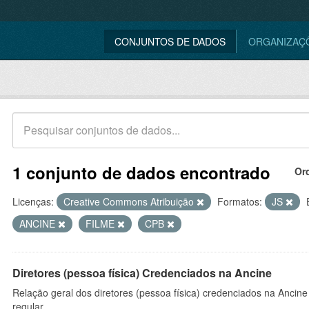
CONJUNTOS DE DADOS
ORGANIZAÇ
1 conjunto de dados encontrado
Or
Licenças:
Creative Commons Atribuição
Formatos:
JS
ANCINE
FILME
CPB
Diretores (pessoa física) Credenciados na Ancine
Relação geral dos diretores (pessoa física) credenciados na Ancin
regular.