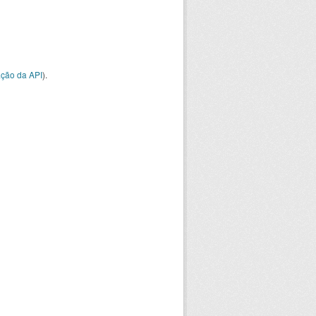
ção da API
).