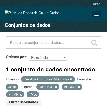
Entrar
Conjuntos de dados
CONJUNTOS DE DADOS
ORGANIZAÇÕES
GRUPOS
SOBRE
Ordenar por
1 conjunto de dados encontrado
Licenças:
Creative Commons Atribuição
Formatos:
JS
Etiquetas:
DIRETOR
ANCINE
FILME
TV
Filtrar Resultados