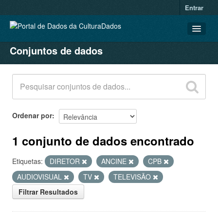
Entrar
Conjuntos de dados
CONJUNTOS DE DADOS
ORGANIZAÇÕES
GRUPOS
SOBRE
Ordenar por
1 conjunto de dados encontrado
Etiquetas:
DIRETOR
ANCINE
CPB
AUDIOVISUAL
TV
TELEVISÃO
Filtrar Resultados