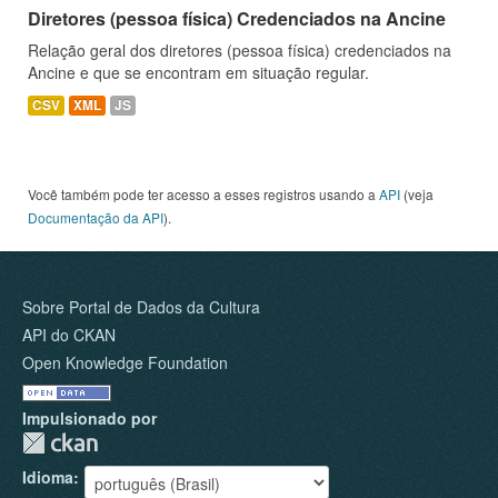
Diretores (pessoa física) Credenciados na Ancine
Relação geral dos diretores (pessoa física) credenciados na
Ancine e que se encontram em situação regular.
CSV
XML
JS
Você também pode ter acesso a esses registros usando a
API
(veja
Documentação da API
).
Sobre Portal de Dados da Cultura
API do CKAN
Open Knowledge Foundation
Impulsionado por
Idioma