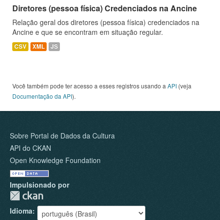
Diretores (pessoa física) Credenciados na Ancine
Relação geral dos diretores (pessoa física) credenciados na
Ancine e que se encontram em situação regular.
CSV
XML
JS
Você também pode ter acesso a esses registros usando a
API
(veja
Documentação da API
).
Sobre Portal de Dados da Cultura
API do CKAN
Open Knowledge Foundation
Impulsionado por
Idioma