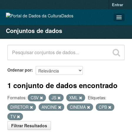
Entrar
Conjuntos de dados
CONJUNTOS DE DADOS
ORGANIZAÇÕES
GRUPOS
SOBRE
Ordenar por
1 conjunto de dados encontrado
Formatos:
CSV
JS
XML
Etiquetas:
DIRETOR
ANCINE
CINEMA
CPB
TV
Filtrar Resultados