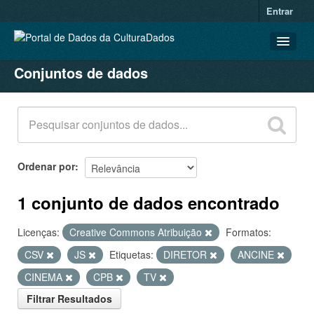
Entrar
Conjuntos de dados
CONJUNTOS DE DADOS
ORGANIZAÇÕES
GRUPOS
SOBRE
Ordenar por
1 conjunto de dados encontrado
Licenças:
Creative Commons Atribuição
Formatos:
CSV
JS
Etiquetas:
DIRETOR
ANCINE
CINEMA
CPB
TV
Filtrar Resultados