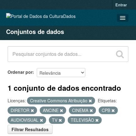
Entrar
Conjuntos de dados
CONJUNTOS DE DADOS
ORGANIZAÇÕES
GRUPOS
SOBRE
Ordenar por
1 conjunto de dados encontrado
Licenças:
Creative Commons Atribuição
Etiquetas:
DIRETOR
ANCINE
CINEMA
CPB
AUDIOVISUAL
TV
TELEVISÃO
Filtrar Resultados