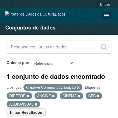
Entrar
Conjuntos de dados
CONJUNTOS DE DADOS
ORGANIZAÇÕES
GRUPOS
SOBRE
Ordenar por
1 conjunto de dados encontrado
Licenças:
Creative Commons Atribuição
Etiquetas:
DIRETOR
ANCINE
CINEMA
CPB
AUDIOVISUAL
Filtrar Resultados