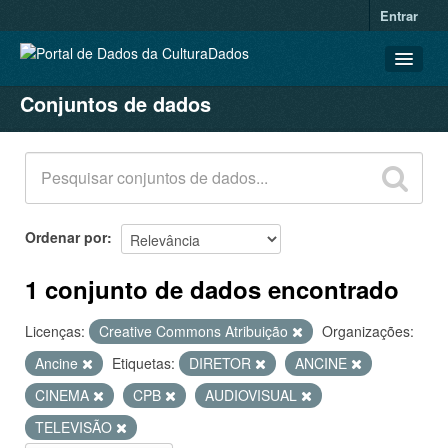
Entrar
Conjuntos de dados
CONJUNTOS DE DADOS
ORGANIZAÇÕES
GRUPOS
SOBRE
Ordenar por
1 conjunto de dados encontrado
Licenças:
Creative Commons Atribuição
Organizações:
Ancine
Etiquetas:
DIRETOR
ANCINE
CINEMA
CPB
AUDIOVISUAL
TELEVISÃO