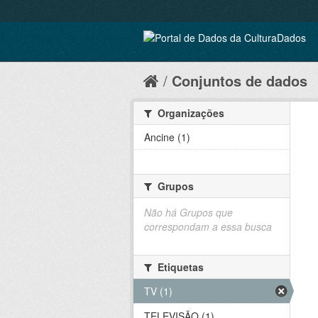
Conjuntos de dados
Organizações
Ancine (1)
Grupos
Não há Grupos que
correspondam a essa busca
Etiquetas
TV (1)
TELEVISÃO (1)