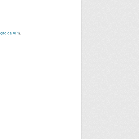
ção da API
).