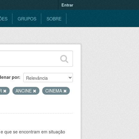
Entrar
ÕES
GRUPOS
SOBRE
denar por
OR
ANCINE
CINEMA
e e que se encontram em situação