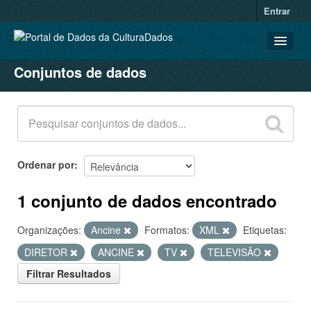
Entrar
Conjuntos de dados
CONJUNTOS DE DADOS
ORGANIZAÇÕES
GRUPOS
SOBRE
Ordenar por
1 conjunto de dados encontrado
Organizações:
Ancine
Formatos:
XML
Etiquetas:
DIRETOR
ANCINE
TV
TELEVISÃO
Filtrar Resultados