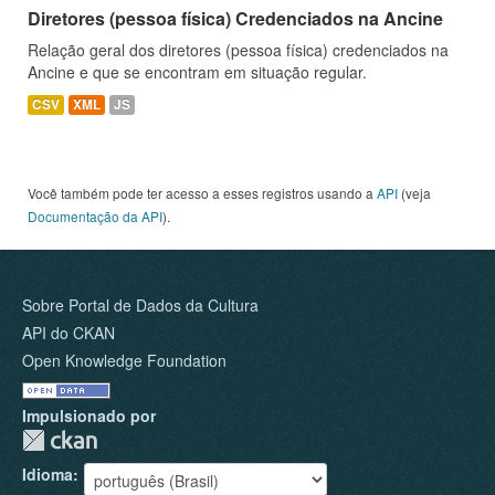
Diretores (pessoa física) Credenciados na Ancine
Relação geral dos diretores (pessoa física) credenciados na
Ancine e que se encontram em situação regular.
CSV
XML
JS
Você também pode ter acesso a esses registros usando a
API
(veja
Documentação da API
).
Sobre Portal de Dados da Cultura
API do CKAN
Open Knowledge Foundation
Impulsionado por
Idioma