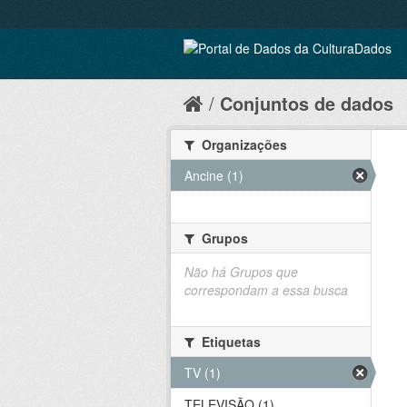
Conjuntos de dados
Organizações
Ancine (1)
Grupos
Não há Grupos que
correspondam a essa busca
Etiquetas
TV (1)
TELEVISÃO (1)