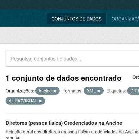
CONJUNTOS DE DADOS
ORGANIZAÇ
1 conjunto de dados encontrado
Or
Organizações:
Ancine
Formatos:
XML
Etiquetas:
DI
AUDIOVISUAL
Diretores (pessoa física) Credenciados na Ancine
Relação geral dos diretores (pessoa física) credenciados na Ancin
regular.