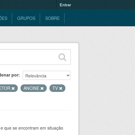
Entrar
ÕES
GRUPOS
SOBRE
denar por
RETOR
ANCINE
TV
e e que se encontram em situação