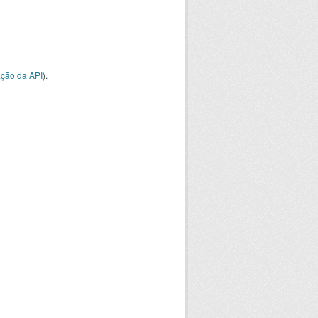
ção da API
).