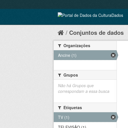
Conjuntos de dados
Organizações
Ancine (1)
Grupos
Não há Grupos que
correspondam a essa busca
Etiquetas
TV (1)
TELEVISÃO (1)