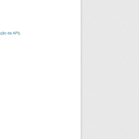
ção da API
).