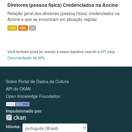
Diretores (pessoa física) Credenciados na Ancine
Relação geral dos diretores (pessoa física) credenciados na
Ancine e que se encontram em situação regular.
CSV
XML
JS
Você também pode ter acesso a esses registros usando a
API
(veja
Documentação da API
).
Sobre Portal de Dados da Cultura
API do CKAN
Open Knowledge Foundation
Impulsionado por
Idioma