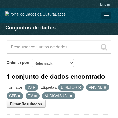
Entrar
Conjuntos de dados
CONJUNTOS DE DADOS
ORGANIZAÇÕES
GRUPOS
SOBRE
Ordenar por
1 conjunto de dados encontrado
Formatos:
JS
Etiquetas:
DIRETOR
ANCINE
CPB
TV
AUDIOVISUAL
Filtrar Resultados