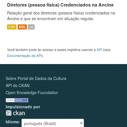
Diretores (pessoa física) Credenciados na Ancine
Relação geral dos diretores (pessoa física) credenciados na
Ancine e que se encontram em situação regular.
CSV
XML
JS
Você também pode ter acesso a esses registros usando a
API
(veja
Documentação da API
).
Sobre Portal de Dados da Cultura
API do CKAN
Open Knowledge Foundation
Impulsionado por
Idioma