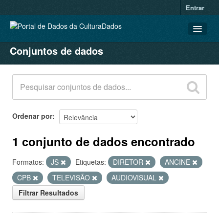
Entrar
Conjuntos de dados
CONJUNTOS DE DADOS
ORGANIZAÇÕES
GRUPOS
SOBRE
Ordenar por
1 conjunto de dados encontrado
Formatos:
JS
Etiquetas:
DIRETOR
ANCINE
CPB
TELEVISÃO
AUDIOVISUAL
Filtrar Resultados