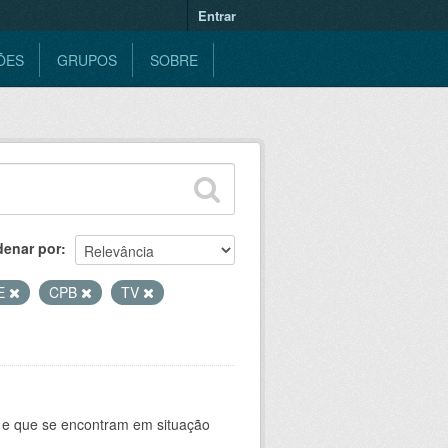
Entrar
ÕES
GRUPOS
SOBRE
denar por
E
CPB
TV
e e que se encontram em situação