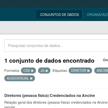
CONJUNTOS DE DADOS
ORGANIZAÇ
1 conjunto de dados encontrado
Or
Formatos:
CSV
JS
Etiquetas:
DIRETOR
ANCIN
AUDIOVISUAL
Diretores (pessoa física) Credenciados na Ancine
Relação geral dos diretores (pessoa física) credenciados na Ancin
regular.