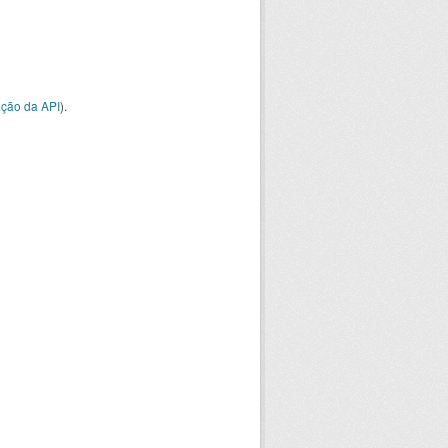
ção da API
).