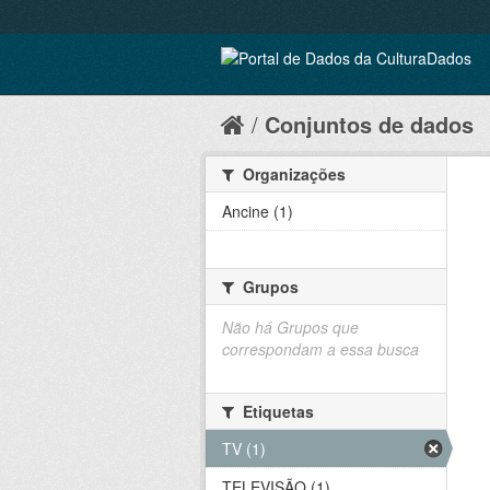
Conjuntos de dados
Organizações
Ancine (1)
Grupos
Não há Grupos que
correspondam a essa busca
Etiquetas
TV (1)
TELEVISÃO (1)