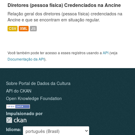
Diretores (pessoa física) Credenciados na Ancine
Relação geral dos diretores (pessoa física) credenciados na
Ancine e que se encontram em situação regular.
CSV
XML
JS
Você também pode ter acesso a esses registros usando a
API
(veja
Documentação da API
).
Sobre Portal de Dados da Cultura
API do CKAN
Open Knowledge Foundation
Impulsionado por
Idioma