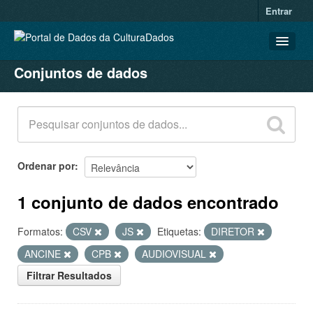
Entrar
Conjuntos de dados
CONJUNTOS DE DADOS
ORGANIZAÇÕES
GRUPOS
SOBRE
Ordenar por
1 conjunto de dados encontrado
Formatos:
CSV
JS
Etiquetas:
DIRETOR
ANCINE
CPB
AUDIOVISUAL
Filtrar Resultados