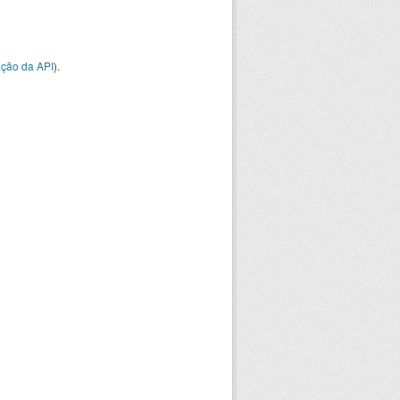
ção da API
).