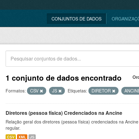
CONJUNTOS DE DADOS
ORGANIZAÇ
1 conjunto de dados encontrado
Or
Formatos:
CSV
JS
Etiquetas:
DIRETOR
ANCIN
Diretores (pessoa física) Credenciados na Ancine
Relação geral dos diretores (pessoa física) credenciados na Ancin
regular.
CSV
XML
JS