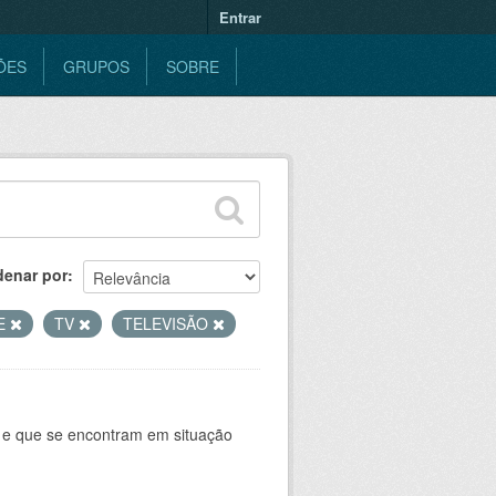
Entrar
ÕES
GRUPOS
SOBRE
denar por
E
TV
TELEVISÃO
e e que se encontram em situação