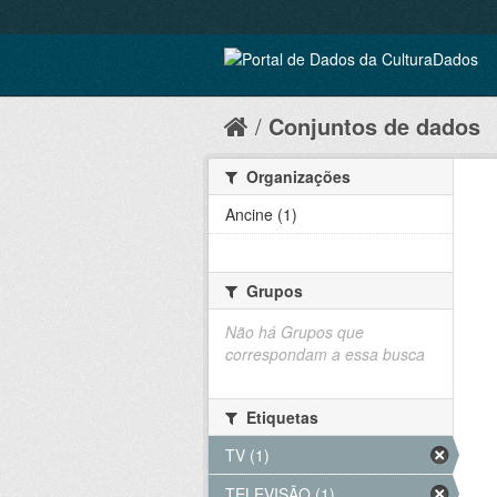
Conjuntos de dados
Organizações
Ancine (1)
Grupos
Não há Grupos que
correspondam a essa busca
Etiquetas
TV (1)
TELEVISÃO (1)