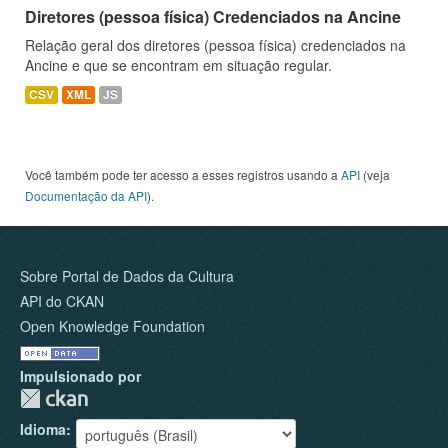
Diretores (pessoa física) Credenciados na Ancine
Relação geral dos diretores (pessoa física) credenciados na
Ancine e que se encontram em situação regular.
CSV
XML
JS
Você também pode ter acesso a esses registros usando a
API
(veja
Documentação da API
).
Sobre Portal de Dados da Cultura
API do CKAN
Open Knowledge Foundation
Impulsionado por
Idioma