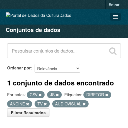
Entrar
Conjuntos de dados
CONJUNTOS DE DADOS
ORGANIZAÇÕES
GRUPOS
SOBRE
Ordenar por
1 conjunto de dados encontrado
Formatos:
CSV
JS
Etiquetas:
DIRETOR
ANCINE
TV
AUDIOVISUAL
Filtrar Resultados