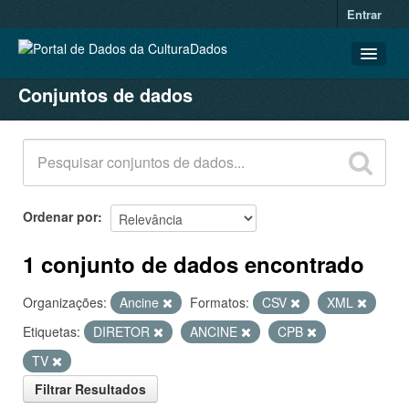
Entrar
Conjuntos de dados
CONJUNTOS DE DADOS
ORGANIZAÇÕES
GRUPOS
SOBRE
Ordenar por
1 conjunto de dados encontrado
Organizações:
Ancine
Formatos:
CSV
XML
Etiquetas:
DIRETOR
ANCINE
CPB
TV
Filtrar Resultados