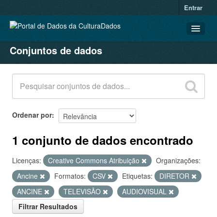
Entrar
Conjuntos de dados
CONJUNTOS DE DADOS
ORGANIZAÇÕES
GRUPOS
SOBRE
Ordenar por
1 conjunto de dados encontrado
Licenças:
Creative Commons Atribuição
Organizações:
Ancine
Formatos:
CSV
Etiquetas:
DIRETOR
ANCINE
TELEVISÃO
AUDIOVISUAL
Filtrar Resultados