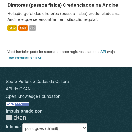
Diretores (pessoa física) Credenciados na Ancine
Relação geral dos diretores (pessoa física) credenciados na
Ancine e que se encontram em situação regular.
CSV
XML
JS
Você também pode ter acesso a esses registros usando a
API
(veja
Documentação da API
).
Sobre Portal de Dados da Cultura
API do CKAN
Open Knowledge Foundation
Impulsionado por
Idioma