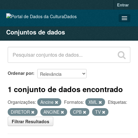
Entrar
Conjuntos de dados
CONJUNTOS DE DADOS
ORGANIZAÇÕES
GRUPOS
SOBRE
Ordenar por
1 conjunto de dados encontrado
Organizações:
Ancine
Formatos:
XML
Etiquetas:
DIRETOR
ANCINE
CPB
TV
Filtrar Resultados