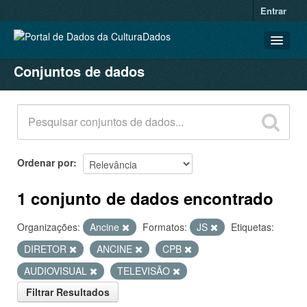
Entrar
Conjuntos de dados
CONJUNTOS DE DADOS
ORGANIZAÇÕES
GRUPOS
SOBRE
Ordenar por
1 conjunto de dados encontrado
Organizações:
Ancine
Formatos:
JS
Etiquetas:
DIRETOR
ANCINE
CPB
AUDIOVISUAL
TELEVISÃO
Filtrar Resultados