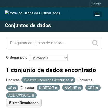
Entrar
Conjuntos de dados
CONJUNTOS DE DADOS
ORGANIZAÇÕES
GRUPOS
SOBRE
Ordenar por
1 conjunto de dados encontrado
Licenças:
Creative Commons Atribuição
Formatos:
JS
Etiquetas:
DIRETOR
ANCINE
CPB
AUDIOVISUAL
Filtrar Resultados