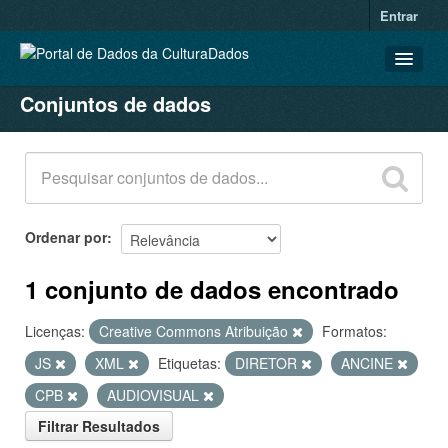
Entrar
Conjuntos de dados
CONJUNTOS DE DADOS
ORGANIZAÇÕES
GRUPOS
SOBRE
Ordenar por
1 conjunto de dados encontrado
Licenças:
Creative Commons Atribuição
Formatos:
JS
XML
Etiquetas:
DIRETOR
ANCINE
CPB
AUDIOVISUAL
Filtrar Resultados