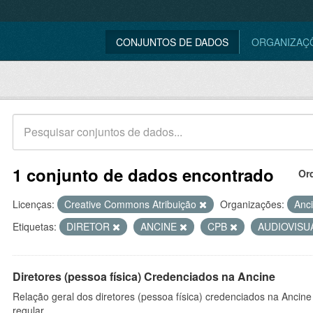
CONJUNTOS DE DADOS
ORGANIZAÇ
1 conjunto de dados encontrado
Or
Licenças:
Creative Commons Atribuição
Organizações:
Anc
Etiquetas:
DIRETOR
ANCINE
CPB
AUDIOVISU
Diretores (pessoa física) Credenciados na Ancine
Relação geral dos diretores (pessoa física) credenciados na Ancin
regular.