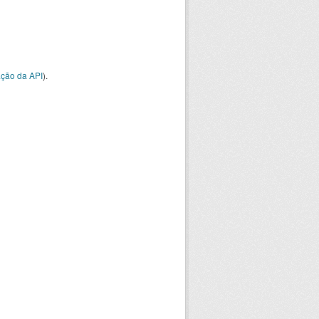
ção da API
).