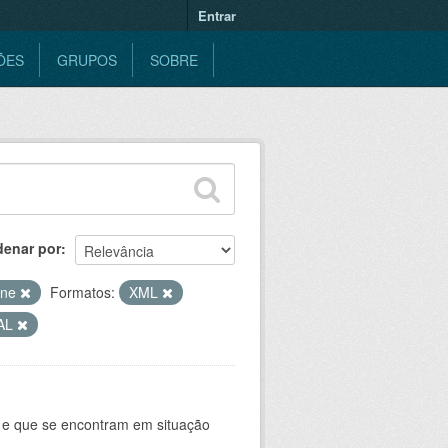
Entrar
ÕES
GRUPOS
SOBRE
denar por
ine
Formatos:
XML
AL
e e que se encontram em situação