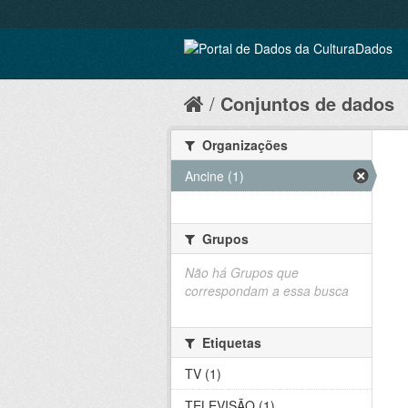
Conjuntos de dados
Organizações
Ancine (1)
Grupos
Não há Grupos que
correspondam a essa busca
Etiquetas
TV (1)
TELEVISÃO (1)