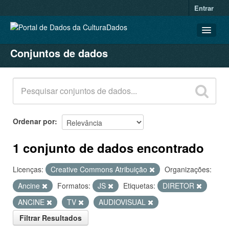
Entrar
Conjuntos de dados
CONJUNTOS DE DADOS
ORGANIZAÇÕES
GRUPOS
SOBRE
Ordenar por
1 conjunto de dados encontrado
Licenças:
Creative Commons Atribuição
Organizações:
Ancine
Formatos:
JS
Etiquetas:
DIRETOR
ANCINE
TV
AUDIOVISUAL
Filtrar Resultados