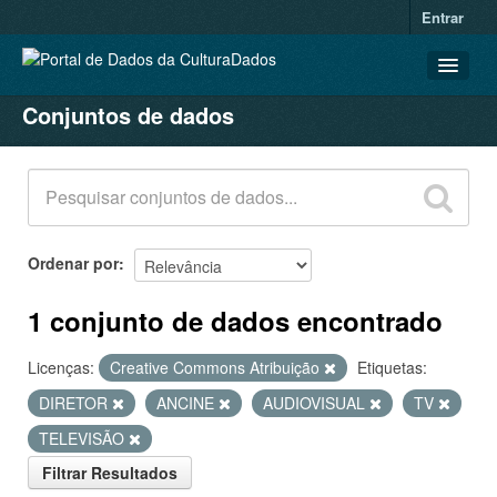
Entrar
Conjuntos de dados
CONJUNTOS DE DADOS
ORGANIZAÇÕES
GRUPOS
SOBRE
Ordenar por
1 conjunto de dados encontrado
Licenças:
Creative Commons Atribuição
Etiquetas:
DIRETOR
ANCINE
AUDIOVISUAL
TV
TELEVISÃO
Filtrar Resultados