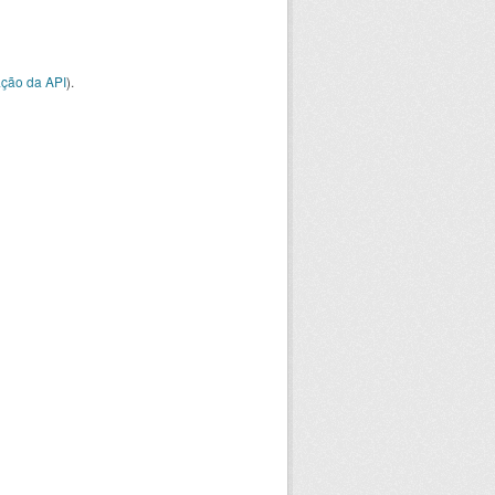
ção da API
).