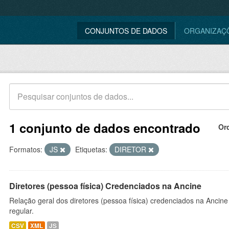
CONJUNTOS DE DADOS
ORGANIZAÇ
1 conjunto de dados encontrado
Or
Formatos:
JS
Etiquetas:
DIRETOR
Diretores (pessoa física) Credenciados na Ancine
Relação geral dos diretores (pessoa física) credenciados na Ancin
regular.
CSV
XML
JS