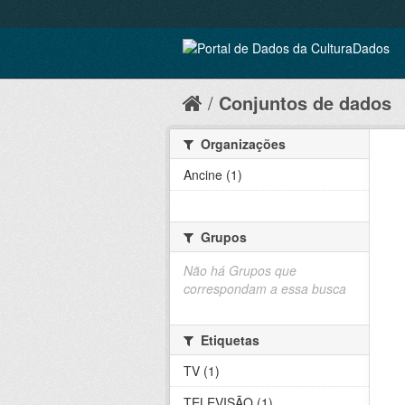
Conjuntos de dados
Organizações
Ancine (1)
Grupos
Não há Grupos que
correspondam a essa busca
Etiquetas
TV (1)
TELEVISÃO (1)