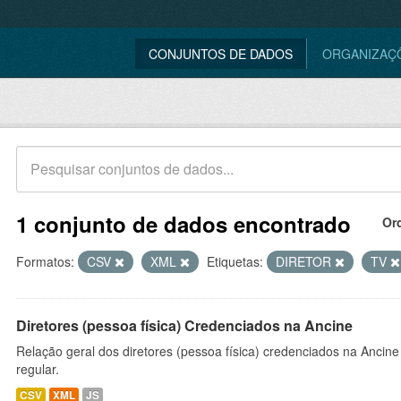
CONJUNTOS DE DADOS
ORGANIZAÇ
1 conjunto de dados encontrado
Or
Formatos:
CSV
XML
Etiquetas:
DIRETOR
TV
Diretores (pessoa física) Credenciados na Ancine
Relação geral dos diretores (pessoa física) credenciados na Ancin
regular.
CSV
XML
JS