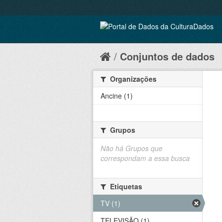
Conjuntos de dados
Organizações
Ancine (1)
Grupos
Não há Grupos que
correspondam a essa busca
Etiquetas
TV (1)
TELEVISÃO (1)