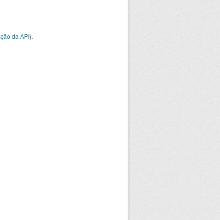
ção da API
).