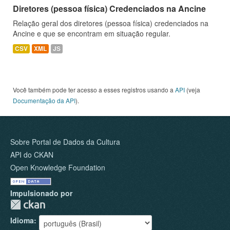
Diretores (pessoa física) Credenciados na Ancine
Relação geral dos diretores (pessoa física) credenciados na
Ancine e que se encontram em situação regular.
CSV
XML
JS
Você também pode ter acesso a esses registros usando a
API
(veja
Documentação da API
).
Sobre Portal de Dados da Cultura
API do CKAN
Open Knowledge Foundation
Impulsionado por
Idioma