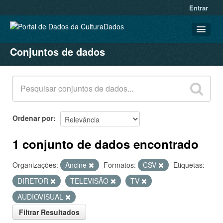
Entrar
Conjuntos de dados
CONJUNTOS DE DADOS
ORGANIZAÇÕES
GRUPOS
SOBRE
Ordenar por
1 conjunto de dados encontrado
Organizações:
Ancine
Formatos:
CSV
Etiquetas:
DIRETOR
TELEVISÃO
TV
AUDIOVISUAL
Filtrar Resultados