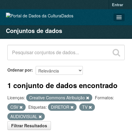
Entrar
Conjuntos de dados
CONJUNTOS DE DADOS
ORGANIZAÇÕES
GRUPOS
SOBRE
Ordenar por
1 conjunto de dados encontrado
Licenças:
Creative Commons Atribuição
Formatos:
CSV
Etiquetas:
DIRETOR
TV
AUDIOVISUAL
Filtrar Resultados