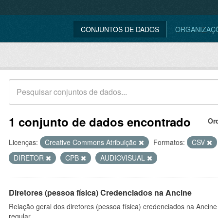
CONJUNTOS DE DADOS
ORGANIZAÇ
1 conjunto de dados encontrado
Or
Licenças:
Creative Commons Atribuição
Formatos:
CSV
DIRETOR
CPB
AUDIOVISUAL
Diretores (pessoa física) Credenciados na Ancine
Relação geral dos diretores (pessoa física) credenciados na Ancin
regular.