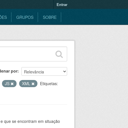
Entrar
ÕES
GRUPOS
SOBRE
denar por
JS
XML
Etiquetas:
e e que se encontram em situação