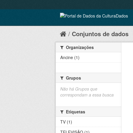
Conjuntos de dados
Organizações
Ancine (1)
Grupos
Não há Grupos que
correspondam a essa busca
Etiquetas
TV (1)
TELEVISÃO (1)