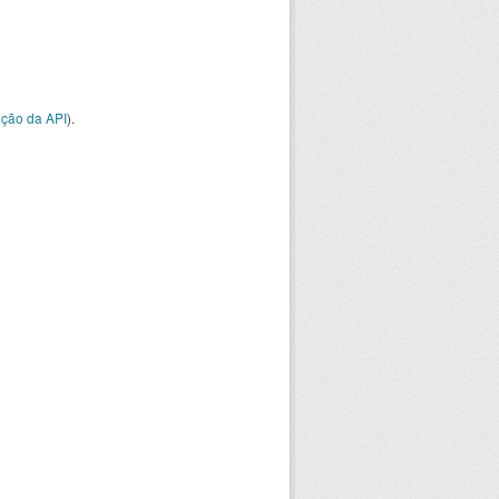
ção da API
).