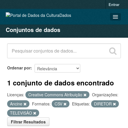
Entrar
Conjuntos de dados
CONJUNTOS DE DADOS
ORGANIZAÇÕES
GRUPOS
SOBRE
Ordenar por
1 conjunto de dados encontrado
Licenças:
Creative Commons Atribuição
Organizações:
Ancine
Formatos:
CSV
Etiquetas:
DIRETOR
TELEVISÃO
Filtrar Resultados