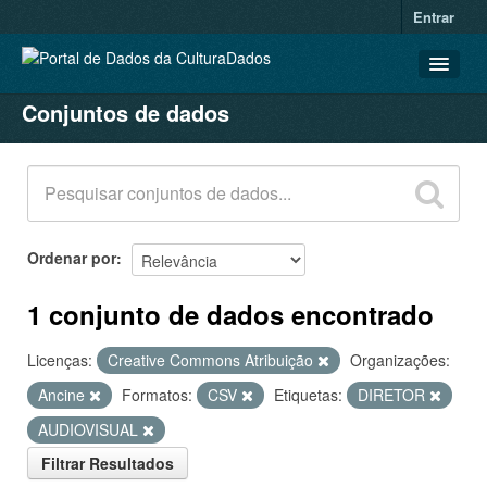
Entrar
Conjuntos de dados
CONJUNTOS DE DADOS
ORGANIZAÇÕES
GRUPOS
SOBRE
Ordenar por
1 conjunto de dados encontrado
Licenças:
Creative Commons Atribuição
Organizações:
Ancine
Formatos:
CSV
Etiquetas:
DIRETOR
AUDIOVISUAL
Filtrar Resultados