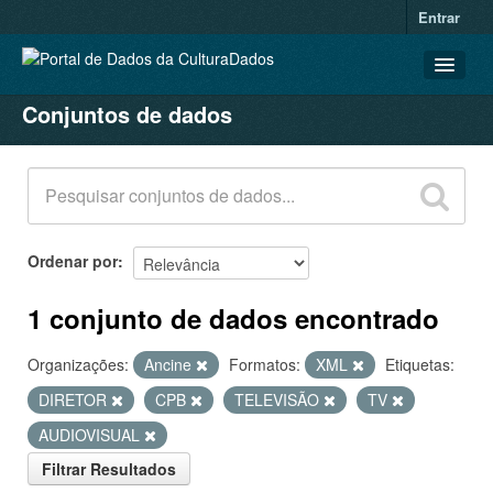
Entrar
Conjuntos de dados
CONJUNTOS DE DADOS
ORGANIZAÇÕES
GRUPOS
SOBRE
Ordenar por
1 conjunto de dados encontrado
Organizações:
Ancine
Formatos:
XML
Etiquetas:
DIRETOR
CPB
TELEVISÃO
TV
AUDIOVISUAL
Filtrar Resultados