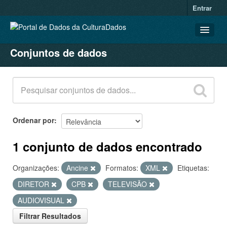
Entrar
Conjuntos de dados
CONJUNTOS DE DADOS
ORGANIZAÇÕES
GRUPOS
SOBRE
Ordenar por
1 conjunto de dados encontrado
Organizações:
Ancine
Formatos:
XML
Etiquetas:
DIRETOR
CPB
TELEVISÃO
AUDIOVISUAL
Filtrar Resultados