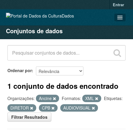
Entrar
Conjuntos de dados
CONJUNTOS DE DADOS
ORGANIZAÇÕES
GRUPOS
SOBRE
Ordenar por
1 conjunto de dados encontrado
Organizações:
Ancine
Formatos:
XML
Etiquetas:
DIRETOR
CPB
AUDIOVISUAL
Filtrar Resultados