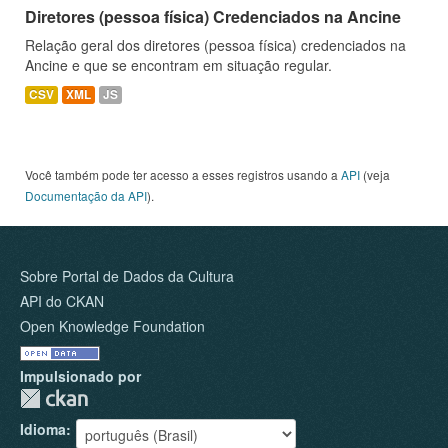
Diretores (pessoa física) Credenciados na Ancine
Relação geral dos diretores (pessoa física) credenciados na
Ancine e que se encontram em situação regular.
CSV
XML
JS
Você também pode ter acesso a esses registros usando a
API
(veja
Documentação da API
).
Sobre Portal de Dados da Cultura
API do CKAN
Open Knowledge Foundation
Impulsionado por
Idioma