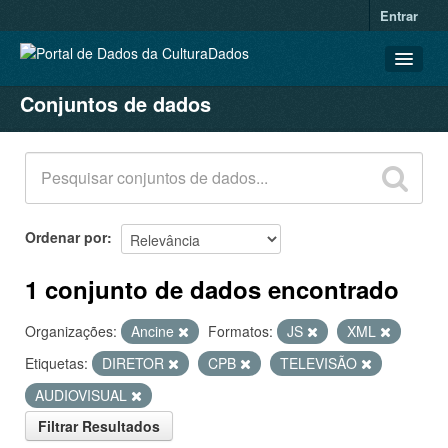
Entrar
Conjuntos de dados
CONJUNTOS DE DADOS
ORGANIZAÇÕES
GRUPOS
SOBRE
Ordenar por
1 conjunto de dados encontrado
Organizações:
Ancine
Formatos:
JS
XML
Etiquetas:
DIRETOR
CPB
TELEVISÃO
AUDIOVISUAL
Filtrar Resultados