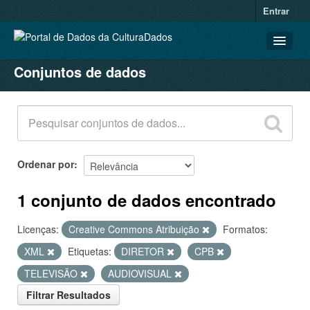
Entrar
Conjuntos de dados
CONJUNTOS DE DADOS
ORGANIZAÇÕES
GRUPOS
SOBRE
Ordenar por
1 conjunto de dados encontrado
Licenças:
Creative Commons Atribuição
Formatos:
XML
Etiquetas:
DIRETOR
CPB
TELEVISÃO
AUDIOVISUAL
Filtrar Resultados